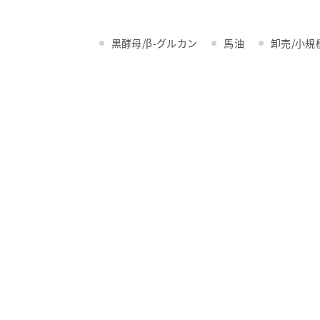
黒酵母/β-グルカン
馬油
卸売/小規